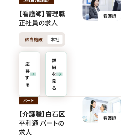
正社員（管理職）
【看護師】管理職
看護師
正社員の求人
該当施設
本社
詳
応
細
募
を
す
見
る
る
パート
【介護職】白石区
看護師
平和通 パートの
求人