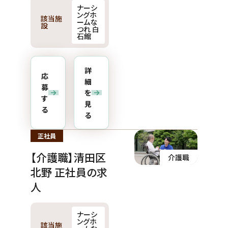
ナーシ
ングホ
該当施
ームな
設
つれ 白
石館
詳
応
細
募
を
す
見
る
る
正社員
【介護職】清田区
介護職
北野 正社員の求
人
ナーシ
ングホ
該当施