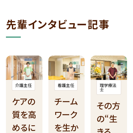
先輩インタビュー記事
看護主任
理学療法
介護主任
士
チーム
ケアの
その方
ワーク
質を高
の“生
を生か
めるに
きる