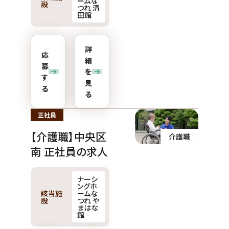
ームな
設
つれ 清
田館
詳
応
細
募
を
す
見
る
る
正社員
【介護職】中央区
介護職
南 正社員の求人
ナーシ
ングホ
該当施
ームな
設
つれ や
まはな
館