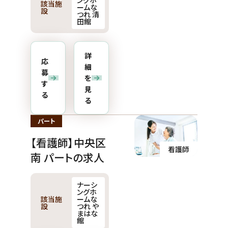
ングホ
該当施
ームな
設
つれ 清
田館
詳
応
細
募
を
す
見
る
る
パート
【看護師】中央区
看護師
南 パートの求人
ナーシ
ングホ
該当施
ームな
設
つれ や
まはな
館