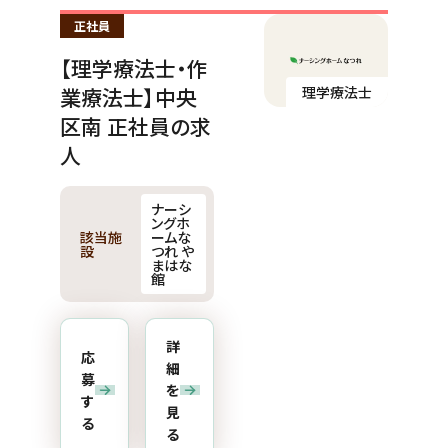
正社員
【理学療法士・作
理学療法士
業療法士】中央
区南 正社員の求
人
ナーシ
ングホ
該当施
ームな
設
つれ や
まはな
館
詳
応
細
募
を
す
見
る
る