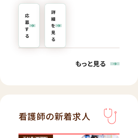
詳
応
細
募
を
す
見
る
る
もっと見る
看護師の新着求人