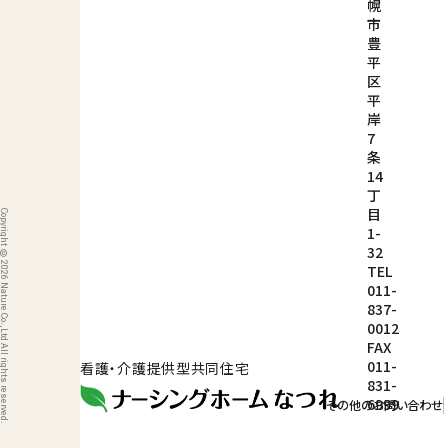
幌
市
豊
平
区
平
岸
7
条
14
丁
目
ight © 2026 Nature Co.,Ltd All rights reserved.
1-
32
TEL
011-
837-
0012
FAX
011-
看護・介護提供型共同住宅
831-
6999
その他のお問い合わせ