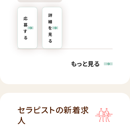
詳
応
細
募
を
す
見
る
る
もっと見る
セラピストの新着求
人