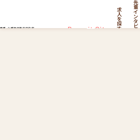
先
輩
求
イ
人
ン
を
タ
探
ビ
す
Recruit Site
看護・介護提供型共同住宅
ュ
ー
採用サイト
採
用
情
報
一
覧