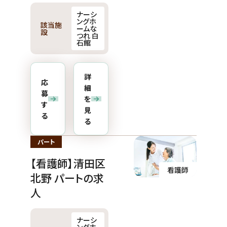
ナーシ
ングホ
該当施
ームな
設
つれ 白
石館
詳
応
細
募
を
す
見
る
る
パート
【看護師】清田区
看護師
北野 パートの求
人
ナーシ