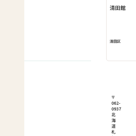
清田館
清田区
〒
062-
0937
北
海
道
札