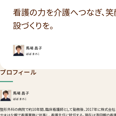
看護の力を介護へつなぎ、笑
設づくりを。
馬場 昌子
ばば まさこ
プロフィール
馬場 昌子
ばば まさこ
整形外科の病院で約10年間、臨床看護師として勤務後、2017年に株式会
やまはな館で看護業務に従事し、看護主任に就任する。現在は清田館の看護