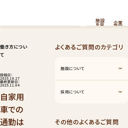
施設
企業
を見
情報
る
よくあるご質問のカテゴリ
働き方につい
採用
看護・介護提供型共同住宅
お
て
問
情報
はこちら
い
合
施設について
わ
せ
投稿日：
2025.10.27
最終更新日：
2025.11.04
採用について
自家用
車での
ナーシングホーム
011
通勤は
その他のよくあるご質問