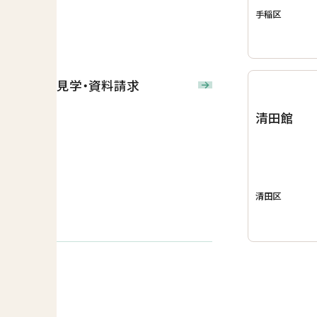
手稲区
見学・資料請求
清田館
清田区