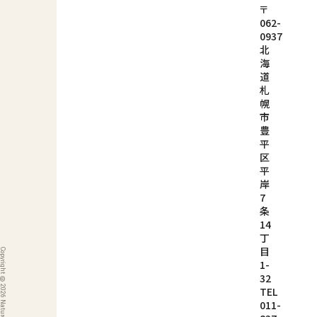
〒
062-
0937
北
海
道
札
幌
市
豊
平
区
平
岸
7
条
14
丁
目
1-
32
TEL
011-