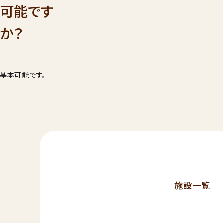
001
可能です
9：00
受付時間
年始を
か？
見学希望・
求
基本可能です。
施設一覧