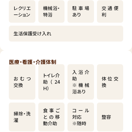
レクリエ
機械浴・
駐車場
交通便
ーション
特浴
あり
利
生活保護受け入れ
医療・看護・介護体制
入浴介
トイレ介
おむつ
助
体位交
助（24
交換
※機械
換
Ｈ）
浴あり
食事ご
コール
掃除・洗
との移
対応
整容
濯
動介助
※随時