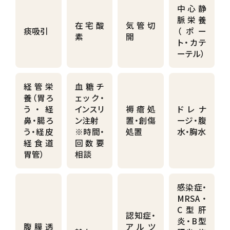
中心静
脈栄養
在宅酸
気管切
痰吸引
（ポー
素
開
ト・カテ
ーテル）
経管栄
血糖チ
養（胃ろ
ェック・
う・経
インスリ
褥瘡処
ドレナ
鼻・腸ろ
ン注射
置・創傷
ージ・腹
う・経皮
※時間・
処置
水・胸水
経食道
回数要
胃管）
相談
感染症・
MRSA・
C型肝
認知症・
炎・B型
腹膜透
アルツ