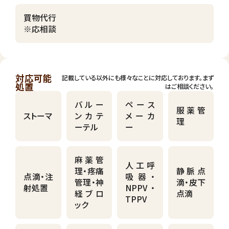
買物代行
※応相談
対応可能
記載している以外にも様々なことに対応しております。まず
処置
はご相談ください。
バルー
ペース
服薬管
ストーマ
ンカテ
メーカ
理
ーテル
ー
麻薬管
人工呼
理・疼痛
静脈点
点滴・注
吸器・
管理・神
滴・皮下
射処置
NPPV・
経ブロ
点滴
TPPV
ック