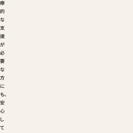
療
的
な
支
援
が
必
要
な
方
に
も、
安
心
し
て