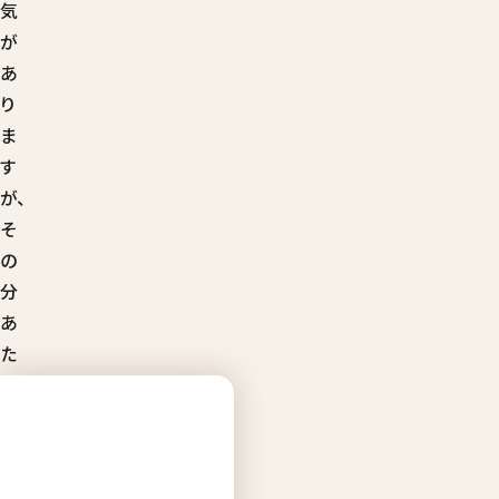
気
が
あ
り
ま
す
が、
そ
の
分
あ
た
た
か
み
が