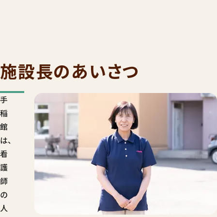
施設長のあいさつ
手
稲
館
は、
看
護
師
の
人