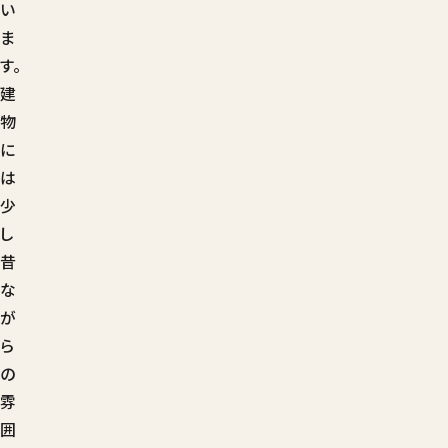
い
ま
す。
建
物
に
は
少
し
昔
な
が
ら
の
雰
囲