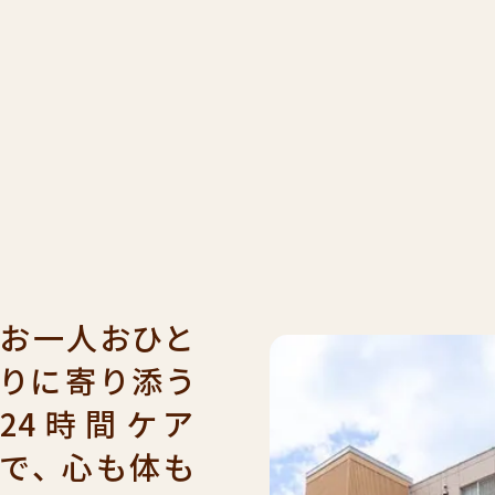
001
9：00
受付時間
年始を
見学希望・
求
お一人おひと
りに寄り添う
24時間ケア
で、
心も体も