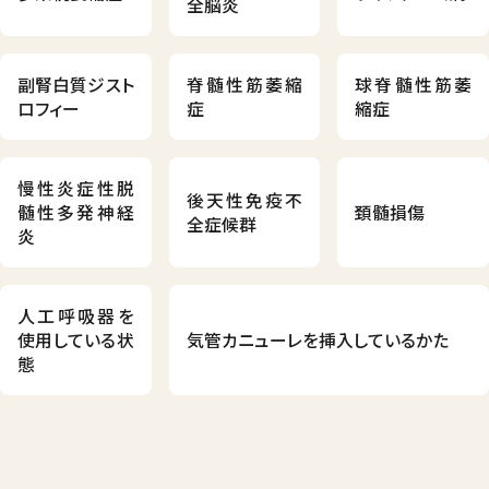
全脳炎
副腎白質ジスト
脊髄性筋萎縮
球脊髄性筋萎
ロフィー
症
縮症
慢性炎症性脱
後天性免疫不
髄性多発神経
頚髄損傷
全症候群
炎
人工呼吸器を
使用している状
気管カニューレを挿入しているかた
態