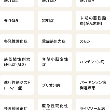
末期の悪性腫
要介護5
認知症
瘍(がん末期)
多発性硬化症
重症筋無力症
スモン
筋萎縮性側索
脊髄小脳変性
ハンチントン病
硬化症（ALS）
症
進行性筋ジスト
パーキンソン病
プリオン病
ロフィー症
関連疾患
亜急性硬化性
多系統萎縮症
ライソゾーム病