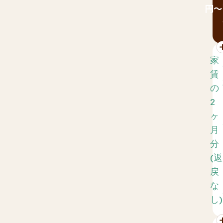
円～
家
賃
の
2
ヶ
月
分
(返
戻
な
し)