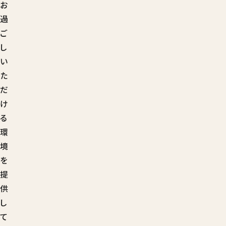
お
過
ご
し
い
た
だ
け
る
環
境
を
提
供
し
て