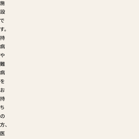
施
設
で
す。
持
病
や
難
病
を
お
持
ち
の
方、
医