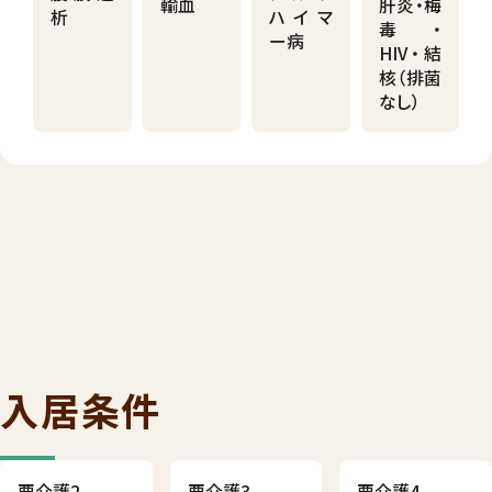
輸血
肝炎・梅
析
ハイマ
毒・
ー病
HIV・結
核（排菌
なし）
入居条件
要介護2
要介護3
要介護4