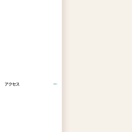
な
い
か
ら
こ
そ、
一
人
ひ
と
アクセス
り
に
し
っ
か
り