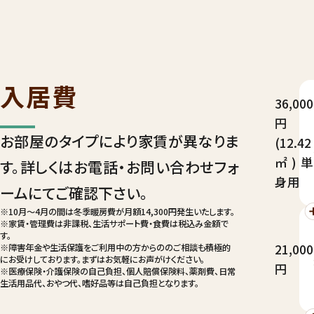
入居費
36,000
円
お部屋のタイプにより家賃が異なりま
(12.42
㎡)単
す。詳しくはお電話・お問い合わせフォ
身用
ームにてご確認下さい。
※10月～4月の間は冬季暖房費が月額14,300円発生いたします。
※家賃・管理費は非課税、生活サポート費・食費は税込み金額で
す。
21,000
※障害年金や生活保護をご利用中の方からののご相談も積極的
にお受けしております。まずはお気軽にお声がけください。
円
※医療保険・介護保険の自己負担、個人賠償保険料、薬剤費、日常
生活用品代、おやつ代、嗜好品等は自己負担となります。