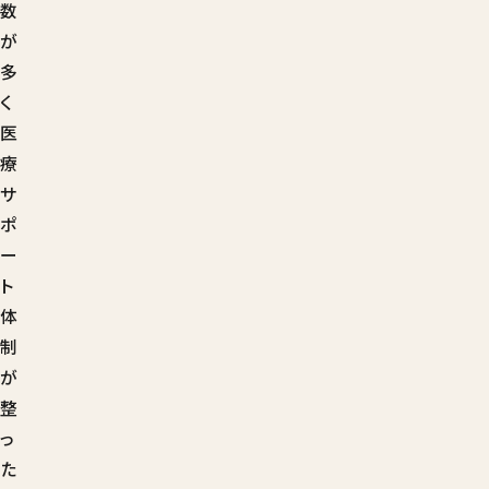
数
が
多
く
医
療
サ
ポ
ー
ト
体
制
が
整
っ
た