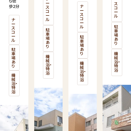
ら徒
ー
ス
歩2分
ナ
ス
コ
ー
コ
ー
ス
ー
ル
コ
ル
ナ
ー
ー
駐
ル
ス
駐
車
コ
車
場
ー
駐
場
あ
ル
車
あ
り
場
り
あ
駐
り
車
機
機
場
械
械
あ
浴・
機
浴・
り
特
械
特
浴
浴・
浴
機
特
械
浴
浴・
特
浴