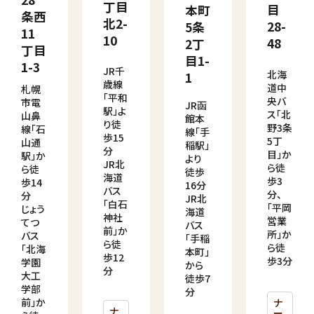
丁目
目
本町
条西
北2-
28-
5条
11
10
48
2丁
丁目
目1-
1-3
JR千
北海
1
歳線
道中
札幌
「平和
央バ
市電
JR函
駅」よ
ス「北
山鼻
館本
り徒
野3条
線「石
線「手
歩15
5丁
山通
稲駅」
分
目」か
駅」か
より
JR北
ら徒
ら徒
徒歩
海道
歩3
歩14
16分
バス
分、
分
JR北
「白石
「平岡
じょう
海道
神社
営業
てつ
バス
前」か
所」か
バス
「手稲
ら徒
ら徒
「北海
本町」
歩12
歩3分
学園
から
分
大工
徒歩7
学部
分
前」か
ナ
ナ
ー