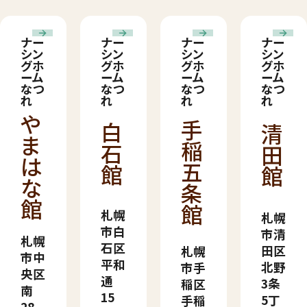
ナー
ナー
ナー
ナー
シン
シン
シン
シン
グホ
グホ
グホ
グホ
ーム
ーム
ーム
ーム
なつ
なつ
なつ
なつ
れ
れ
れ
れ
や
手
白
清
ま
稲
石
田
は
五
館
館
な
条
館
館
札幌
札幌
市白
市清
札幌
石区
田区
札幌
市中
平和
北野
市手
央区
通
3条
稲区
南
15
5丁
手稲
28