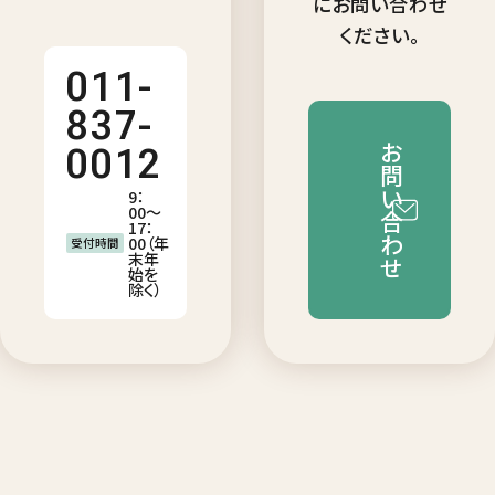
にお問い合わせ
ください。
011-
837-
お
0012
問
い
9：
00〜
合
17：
わ
00（年
受付時間
末年
せ
始を
除く）