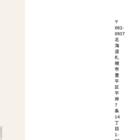
〒
062-
0937
北
海
道
札
幌
市
豊
平
区
平
岸
7
条
14
丁
目
1-