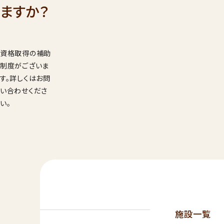
001
ますか？
9：00
受付時間
年始を
資格取得の補助
見学希望・
求
制度がございま
す。詳しくはお問
い合わせくださ
い。
施設一覧