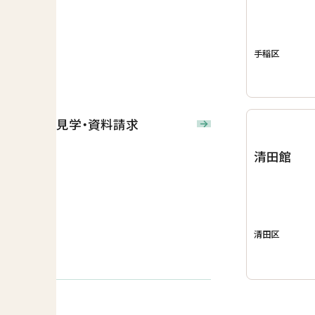
手稲区
見学・資料請求
清田館
清田区