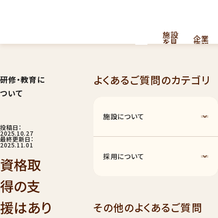
施設
企業
を見
情報
る
よくあるご質問のカテゴリ
研修・教育に
採用
看護・介護提供型共同住宅
お
ついて
問
情報
はこちら
い
合
施設について
わ
せ
投稿日：
2025.10.27
最終更新日：
2025.11.01
採用について
資格取
得の支
ナーシングホーム
011
援はあり
その他のよくあるご質問