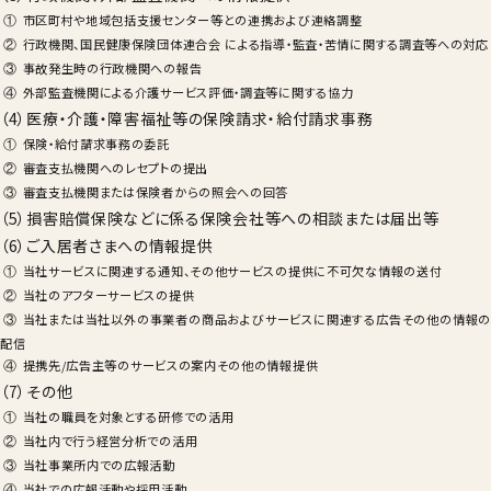
市区町村や地域包括支援センター等との連携および連絡調整
行政機関、国民健康保険団体連合会 による指導・監査・苦情に関する調査等への対応
事故発生時の行政機関への報告
外部監査機関による介護サービス評価・調査等に関する協力
（4）医療・介護・障害福祉等の保険請求・給付請求事務
保険・給付請求事務の委託
審査支払機関へのレセプトの提出
審査支払機関または保険者からの照会への回答
（5）損害賠償保険などに係る保険会社等への相談または届出等
（6）ご入居者さまへの情報提供
当社サービスに関連する通知、その他サービスの提供に不可欠な情報の送付
当社のアフターサービスの提供
当社または当社以外の事業者の商品およびサービスに関連する広告その他の情報
配信
提携先/広告主等のサービスの案内その他の情報提供
（7）その他
当社の職員を対象とする研修での活用
当社内で行う経営分析での活用
当社事業所内での広報活動
当社での広報活動や採用活動