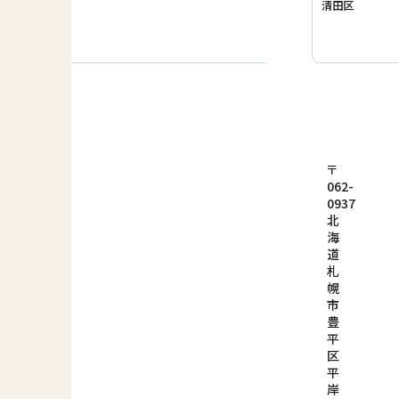
清田区
〒
062-
0937
北
海
道
札
幌
市
豊
平
区
平
岸