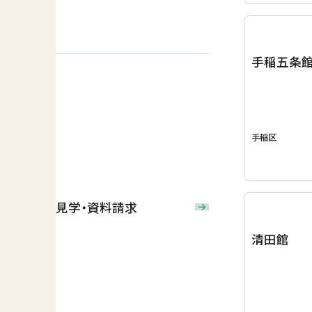
手稲五条
手稲区
見学・資料請求
清田館