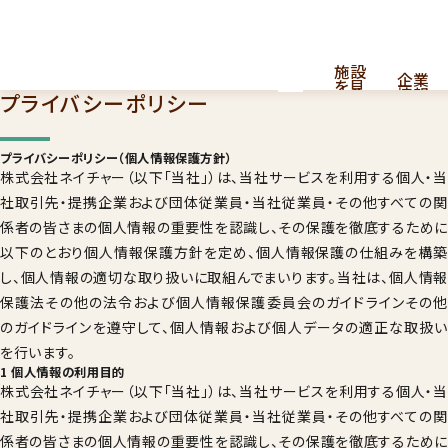
施設
企業
を見
情報
プライバシーポリシー
る
プライバシーポリシー（個人情報保護方針）
採用
看護・介護提供型共同住宅
株式会社ネイチャー（以下「当社」）は、当社サービスを利用する個人・当
お
問
情報
はこちら
社取引先・提携企業および団体従業員・当社従業員・その他すべての関
い
合
係者の皆さまの個人情報の重要性を認識し、その保護を徹底するために
わ
以下のとおり個人情報保護方針を定め、個人情報保護の仕組みを構築
せ
し、個人情報の適切な取り扱いに取組んでまいります。当社は、個人情報
保護法その他の法令および個人情報保護委員会のガイドラインその他
のガイドラインを遵守して、個人情報および個人データの適正な取扱い
を行います。
1 個人情報の利用目的
株式会社ネイチャー（以下「当社」）は、当社サービスを利用する個人・当
ナーシングホーム
011
社取引先・提携企業および団体従業員・当社従業員・その他すべての関
係者の皆さまの個人情報の重要性を認識し、その保護を徹底するために