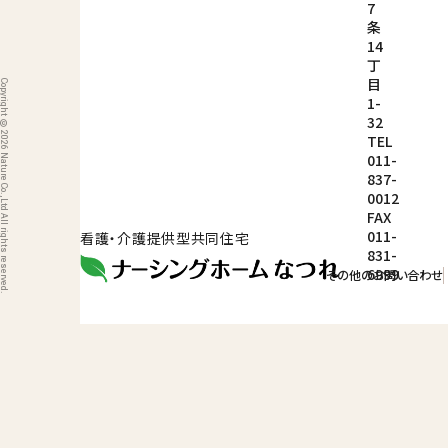
7
条
14
丁
目
ight © 2026 Nature Co.,Ltd All rights reserved.
1-
32
TEL
011-
837-
0012
FAX
011-
看護・介護提供型共同住宅
831-
6999
その他のお問い合わせ