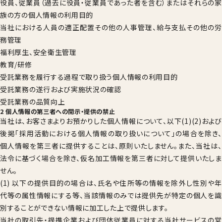
役員、従業員（過去に役員・従業員であった者を含む）またはそれらの家
族の方の個人情報の利用目的
当社における人員の適正配置その他の人事管理、給与支払その他の労
務管理
福利厚生、安全衛生管理
教育/研修
受託業務を履行する過程で取り扱う個人情報の利用目的
受託業務の遂行および実施状況の確認
受託業務の品質向上
2 個人情報の第三者への開示・提供の禁止
当社は、お客さまよりお預かりした個人情報について、以下(1)(2)および
後掲「採用活動における個人情報の取り扱いについて」の場合を除き、
個人情報を第三者に提供することは、原則いたしません。また、当社は、
法令に基づく場合を除き、仮名加工情報を第三者に対して提供いたしま
せん。
(1) 以下の提供目的の場合は、氏名や住所等の情報を除外し性別や年
代等の属性情報にする等、当該情報のみでは提供先が特定の個人を識
別することができない情報に加工した上で提供します。
当社の取引先・提携企業および団体従業員に対する当社サービスの営