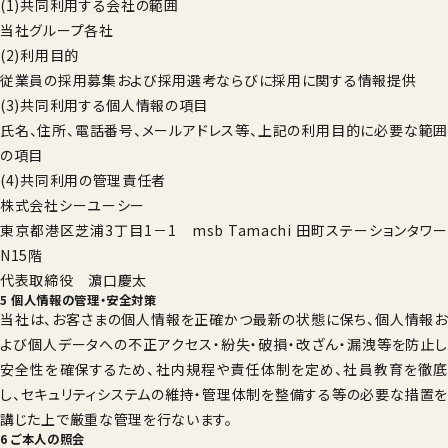
(1)共同利用する会社の範囲
当社グループ各社
(2)利用目的
従業員の採用募集および採用選考ならびに採用に関する情報提供
(3)共同利用する個人情報の項目
氏名、住所、電話番号、メールアドレス等、上記の利用目的に必要な範囲
の項目
(4)共同利用の管理責任者
株式会社シーユーシー
東京都港区芝浦3丁目1－1 msb Tamachi 田町ステーションタワー
N15階
代表取締役 濵口慶太
5 個人情報の管理・安全対策
当社は、お客さまの個人情報を正確かつ最新の状態に保ち、個人情報お
よび個人データへの不正アクセス・紛失・破損・改ざん・漏洩等を防止し
安全性を確保するため、社内規程や責任体制を定め、社員教育を徹底
し、セキュリティシステムの維持・管理体制を整備する等の必要な措置を
講じた上で厳重な管理を行ないます。
6 ご本人の照会