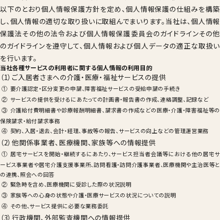
001
以下のとおり個人情報保護方針を定め、個人情報保護の仕組みを構築
9：00
受付時間
し、個人情報の適切な取り扱いに取組んでまいります。当社は、個人情報
年始を
保護法その他の法令および個人情報保護委員会のガイドラインその他
のガイドラインを遵守して、個人情報および個人データの適正な取扱い
見学希望・
を行います。
求
当社各種サービスの利用者に関する個人情報の利用目的
（1）ご入居者さまへの介護・医療・福祉サービスの提供
要介護認定・区分変更の申請、障害福祉サービスの受給申請の手続き
サービスの提供を受けるにあたっての計画書・報告書の作成、連絡調整、記録など
介護給付費明細書や診療報酬明細書、請求書の作成などの医療・介護・障害福祉等の
保険請求・給付請求事務
契約、入居・退去、会計・経理、事故等の報告、サービスの向上などの管理運営業務
（2）他関係事業者、医療機関、家族等への情報提供
居宅サービスを開始・継続するにあたり、サービス担当者会議等における他の居宅サ
ービス事業者や居宅介護支援事業所、訪問看護・訪問介護事業者、医療機関や主治医等と
の連携、照会への回答
緊急時を含め、医療機関に受診した際の状況説明
家族等への心身の状態や介護・医療サービスの状況についての説明
その他、サービス提供に必要な業務委託
（3）行政機関、外部監査機関への情報提供