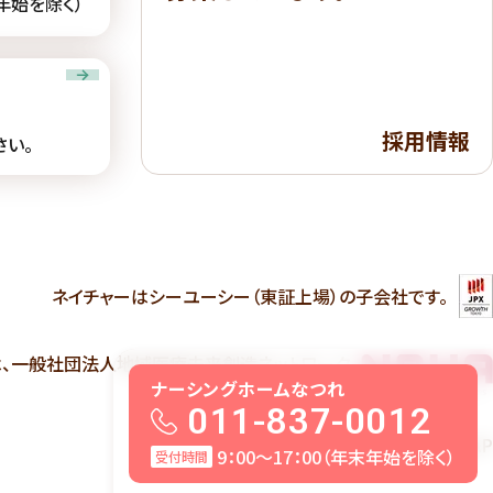
末年始を除く）
採用情報
さい。
ネイチャーは
シーユーシー（東証上場）の子会社です。
は、一般社団法人地域医療未来創造ネットワーク
(NRHA:ナーハ）の会員です。
ナーシングホームなつれ
011-837-0012
病院・診療所・クリニックM&AのCUCAP
9：00〜17：00（年末年始を除く）
受付時間