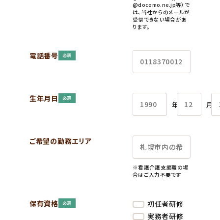
@docomo.ne.jp等）で
は、当社からのメールが
受信できない場合があ
ります。
電話番号
必須
生年月日
必須
年
月
ご希望の勤務エリア
※看護介護支援職の場
合はご入力不要です
保有資格
初任者研修
必須
実務者研修