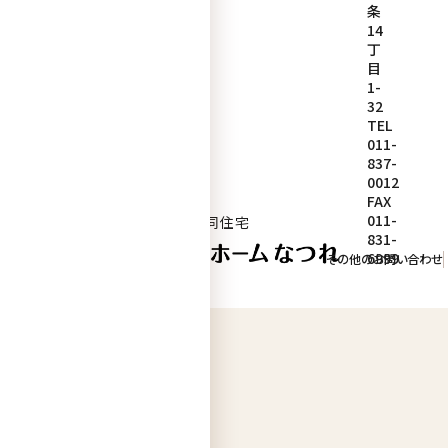
条
14
丁
目
ight © 2026 Nature Co.,Ltd All rights reserved.
1-
32
TEL
011-
837-
0012
FAX
011-
看護・介護提供型共同住宅
831-
6999
その他のお問い合わせ