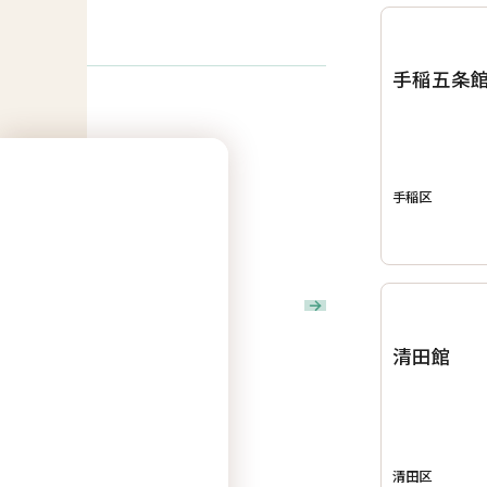
手稲五条
手稲区
見学・資料請求
清田館
清田区