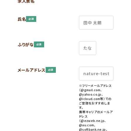
求人票名
氏名
必須
ふりがな
必須
メールアドレス
必須
※フリーメールアドレス
（@gmail.com、
@yahoo.co.jp、
@icloud.com等）での
ご登録をおすすめしま
す。
携帯キャリアのメールア
ドレス
（@ezweb.ne.jp、
@au.com、
@softbank.ne.jp、