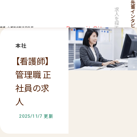
先
輩
求
イ
人
ン
を
タ
探
ビ
す
Recruit Site
看護・介護提供型共同住宅
ュ
ー
採用サイト
採
用
本社
情
報
一
【看護師】
覧
管理職 正
社員の求
人
2025/11/7 更新