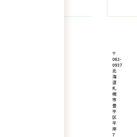
〒
062-
0937
北
海
道
札
幌
市
豊
平
区
平
岸
7