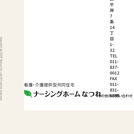
平
岸
7
条
14
丁
目
ight © 2026 Nature Co.,Ltd All rights reserved.
1-
32
TEL
011-
837-
0012
FAX
011-
看護・介護提供型共同住宅
831-
6999
その他のお問い合わせ