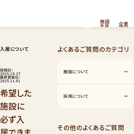
施設
企業
を見
情報
る
よくあるご質問のカテゴリ
入居について
採用
看護・介護提供型共同住宅
お
問
情報
はこちら
い
合
投稿日：
施設について
わ
2025.10.27
せ
最終更新日：
2025.11.01
希望した
採用について
施設に
必ず入
ナーシングホーム
011
その他のよくあるご質問
居できま