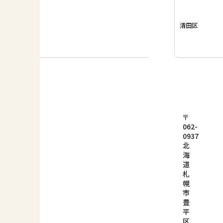
清田区
〒
062-
0937
北
海
道
札
幌
市
豊
平
区