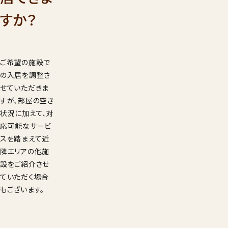
001
すか？
9：00
受付時間
年始を
見学希望・
ご希望の施設で
求
の入居を調整さ
せていただきま
すが、部屋の空き
状況に加えて、対
応可能なサービ
スを踏まえて近
隣エリアの他施
設をご紹介させ
ていただく場合
もございます。