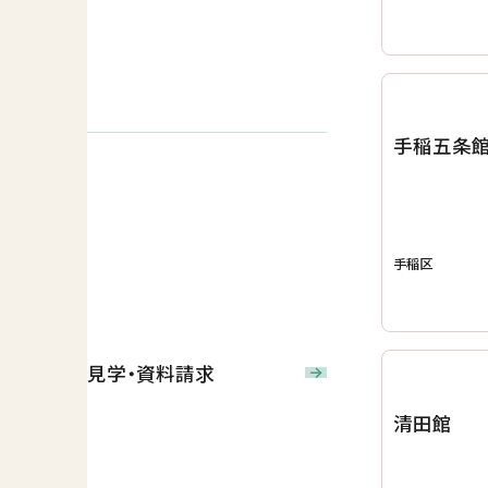
手稲五条
手稲区
見学・資料請求
清田館