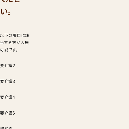
001
い。
9：00
受付時間
年始を
見学希望・
以下の項目に該
求
当する方が入居
可能です。
要介護2
要介護3
要介護4
要介護5
認知症