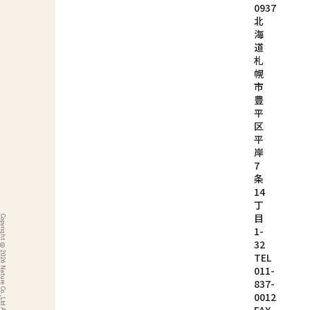
0937
北
海
道
札
幌
市
豊
平
区
平
岸
7
条
14
丁
目
ight © 2026 Nature Co.,Ltd All rights reserved.
1-
32
TEL
011-
837-
0012