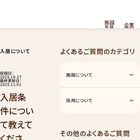
施設
企業
を見
情報
る
よくあるご質問のカテゴリ
入居について
採用
看護・介護提供型共同住宅
お
問
情報
はこちら
い
合
投稿日：
施設について
わ
2025.10.27
せ
最終更新日：
2025.11.01
入居条
採用について
件につい
て教えて
ナーシングホーム
011
その他のよくあるご質問
くださ