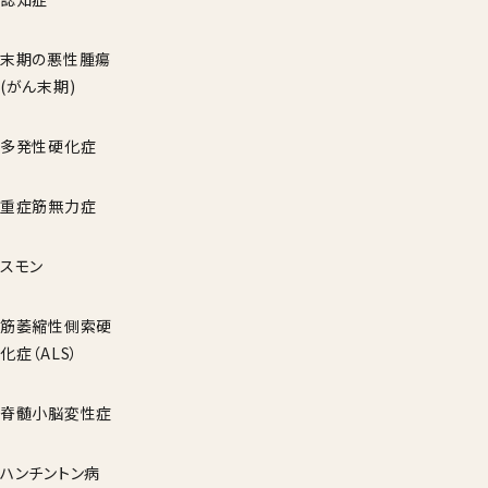
末期の悪性腫瘍
(がん末期)
多発性硬化症
重症筋無力症
スモン
筋萎縮性側索硬
化症（ALS）
脊髄小脳変性症
ハンチントン病