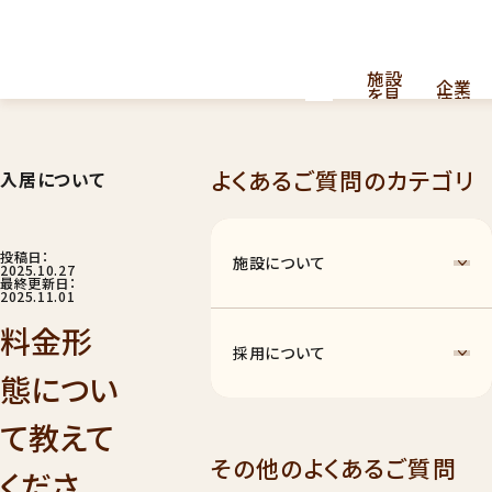
施設
企業
を見
情報
る
よくあるご質問のカテゴリ
入居について
採用
看護・介護提供型共同住宅
お
問
情報
はこちら
い
合
投稿日：
施設について
わ
2025.10.27
せ
最終更新日：
2025.11.01
料金形
採用について
態につい
て教えて
ナーシングホーム
011
その他のよくあるご質問
くださ