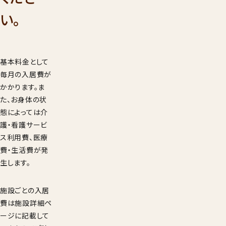
001
い。
9：00
受付時間
年始を
見学希望・
基本料金として
求
毎月の入居費が
かかります。ま
た、お身体の状
態によっては介
護・看護サービ
ス利用費、医療
費・生活費が発
生します。
施設ごとの入居
費は施設詳細ペ
ージに記載して