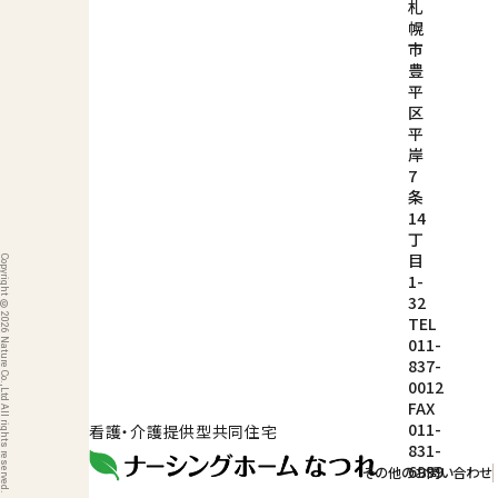
札
幌
市
豊
平
区
平
岸
7
条
14
丁
目
ight © 2026 Nature Co.,Ltd All rights reserved.
1-
32
TEL
011-
837-
0012
FAX
011-
看護・介護提供型共同住宅
831-
6999
その他のお問い合わせ