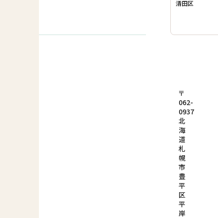
清田区
〒
062-
0937
北
海
道
札
幌
市
豊
平
区
平
岸