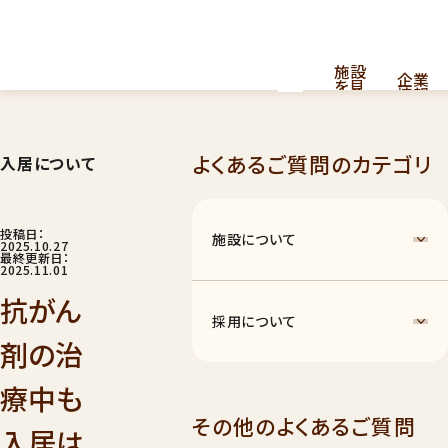
施設
企業
を見
情報
る
よくあるご質問のカテゴリ
入居について
採用
看護・介護提供型共同住宅
お
問
情報
はこちら
い
合
投稿日：
施設について
わ
2025.10.27
せ
最終更新日：
2025.11.01
抗がん
採用について
剤の治
療中も
ナーシングホーム
011
その他のよくあるご質問
入居は