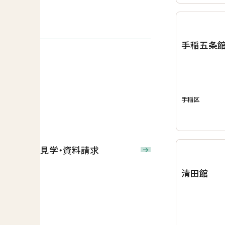
手稲五条
手稲区
見学・資料請求
清田館