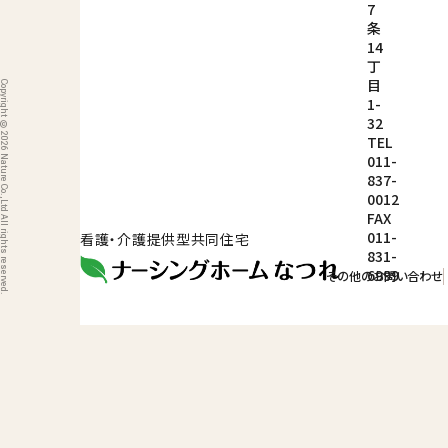
7
条
14
丁
目
ight © 2026 Nature Co.,Ltd All rights reserved.
1-
32
TEL
011-
837-
0012
FAX
011-
看護・介護提供型共同住宅
831-
6999
その他のお問い合わせ