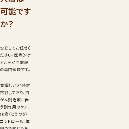
001
可能です
9：00
受付時間
年始を
か？
見学希望・
求
安心してお任せく
ださい。医療的ケ
アこそが当施設
の専門領域です。
看護師が24時間
常駐しており、抗
がん剤治療に伴
う副作用のケア、
疼痛（とうつう）
コントロール、体
調の急変にも迅