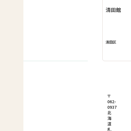
清田館
清田区
〒
062-
0937
北
海
道
札