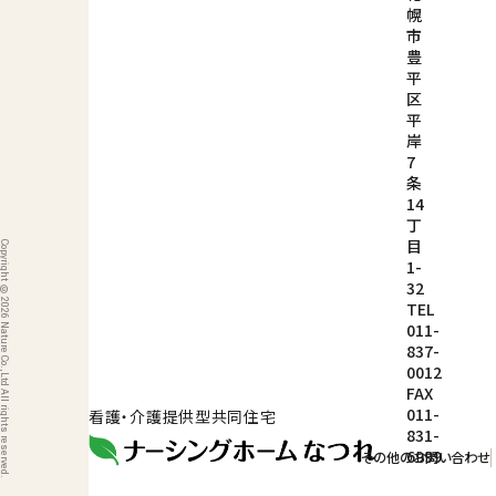
幌
市
豊
平
区
平
岸
7
条
14
丁
目
ight © 2026 Nature Co.,Ltd All rights reserved.
1-
32
TEL
011-
837-
0012
FAX
011-
看護・介護提供型共同住宅
831-
6999
その他のお問い合わせ