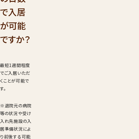
001
で入居
9：00
受付時間
年始を
が可能
見学希望・
ですか？
求
最短1週間程度
でご入居いただ
くことが可能で
す。
※退院元の病院
等の状況や受け
入れ先施設の入
居準備状況によ
り前後する可能