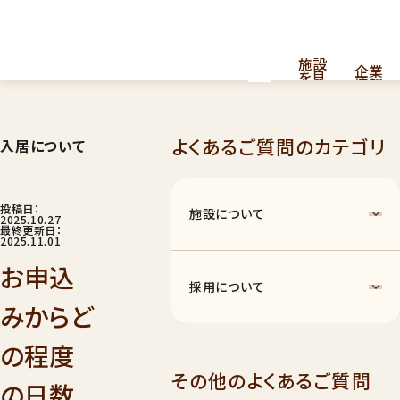
施設
企業
を見
情報
る
よくあるご質問のカテゴリ
入居について
採用
看護・介護提供型共同住宅
お
問
情報
はこちら
い
合
投稿日：
施設について
わ
2025.10.27
せ
最終更新日：
2025.11.01
お申込
採用について
みからど
の程度
ナーシングホーム
011
その他のよくあるご質問
の日数